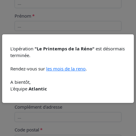
Prénom
Email
L'opération
"Le Printemps de la Réno"
est désormais
terminée.
Téléphone
Rendez-vous sur
les mois de la reno
.
A bientôt,
Adresse
L'équipe
Atlantic
Complément d'adresse
Code postal