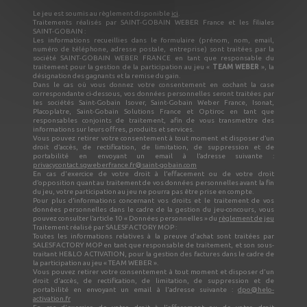
Le jeu est soumis au règlement disponible
ici
.
Traitements réalisés par SAINT-GOBAIN WEBER France et les filiales
SAINT-GOBAIN :
Les informations recueillies dans le formulaire (prénom, nom, email,
numéro de téléphone, adresse postale, entreprise) sont traitées par la
société SAINT-GOBAIN WEBER FRANCE en tant que responsable du
traitement pour la gestion de la participation au jeu «
TEAM WEBER
», la
désignation des gagnants et la remise du gain.
Dans le cas où vous donnez votre consentement en cochant la case
correspondante ci-dessous, vos données personnelles seront traitées par
les sociétés Saint-Gobain Isover, Saint-Gobain Weber France, Isonat,
Placoplatre, Saint-Gobain Solutions France et Optiroc en tant que
responsables conjoints de traitement, afin de vous transmettre des
informations sur leurs offres, produits et services.
Vous pouvez retirer votre consentement à tout moment et disposer d’un
droit d’accès, de rectification, de limitation, de suppression et de
portabilité en envoyant un email à l’adresse suivante :
privacycontact.sgweberfrance.fr@saint-gobain.com
En cas d'exercice de votre droit à l’effacement ou de votre droit
d’opposition quant au traitement de vos données personnelles avant la fin
du jeu, votre participation au jeu ne pourra pas être prise en compte.
Pour plus d’informations concernant vos droits et le traitement de vos
données personnelles dans le cadre de la gestion du jeu-concours, vous
pouvez consulter l’article 10 « Données personnelles » du
règlement de jeu
Traitement réalisé par SALESFACTORY MOP :
Toutes les informations relatives à la preuve d'achat sont traitées par
SALESFACTORY MOP en tant que responsable de traitement, et son sous-
traitant HE&LO ACTIVATION, pour la gestion des factures dans le cadre de
la participation au jeu « TEAM WEBER ».
Vous pouvez retirer votre consentement à tout moment et disposer d'un
droit d'accès, de rectification, de limitation, de suppression et de
portabilité en envoyant un email à l'adresse suivante :
dpo@helo-
activation.fr